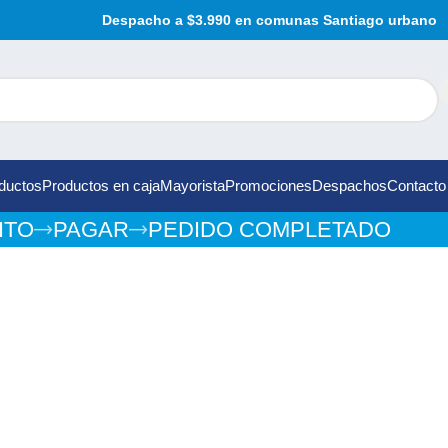
Despacho a $3.990 en comunas Santiago urbano
ductos
Productos en caja
Mayorista
Promociones
Despachos
Contacto
ITO
PAGAR
PEDIDO COMPLETADO