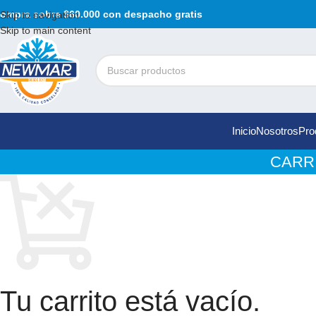
ompra sobre $60.000 con despacho gratis
Skip to navigation
Skip to main content
Inicio
Nosotros
Pro
CARR
Tu carrito está vacío.