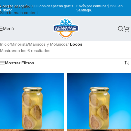
Skip to navigation
Compra desde $60.000 con despacho gratis
Envío por comuna $3990 en
Urbano.
Santiago.
Skip to main content
Menú
Inicio
/
Minorista
/
Mariscos y Moluscos
/
Locos
Mostrando los 6 resultados
Mostrar Filtros