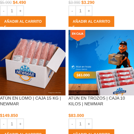
$
4.490
$
3.290
$
5.990
$
3.990
AÑADIR AL CARRITO
AÑADIR AL CARRITO
ATÚN EN LOMO | CAJA 15 KG |
ATÚN EN TROZOS | CAJA 10
NEWMAR
KILOS | NEWMAR
$
149.850
$
83.000