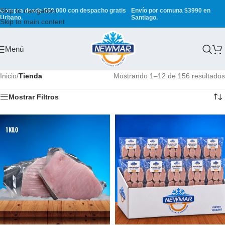
Skip to navigation
Compra desde $60.000 con despacho gratis
Envío por comuna $3990 en
Urbano.
Santiago.
Skip to main content
Menú
Inicio
/
Tienda
Mostrando 1–12 de 156 resultados
Mostrar Filtros