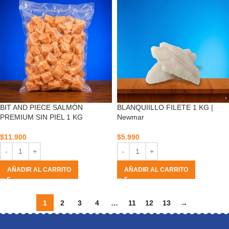
BIT AND PIECE SALMÓN
BLANQUIILLO FILETE 1 KG |
PREMIUM SIN PIEL 1 KG
Newmar
$
11.900
$
5.990
AÑADIR AL CARRITO
AÑADIR AL CARRITO
1
2
3
4
…
11
12
13
→