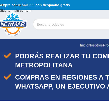
ompra sobre $60.000 con despacho gratis
Skip to navigation
Skip to main content
Inicio
Nosotros
Pro
PODRÁS REALIZAR TU COMP
METROPOLITANA
COMPRAS EN REGIONES A 
WHATSAPP, UN EJECUTIVO 