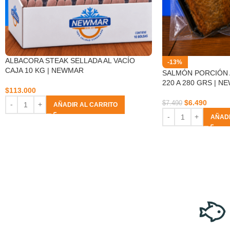
ALBACORA STEAK SELLADA AL VACÍO
-13%
CAJA 10 KG | NEWMAR
SALMÓN PORCIÓN
220 A 280 GRS | 
$
113.000
$
6.490
$
7.490
AÑADIR AL CARRITO
AÑADI