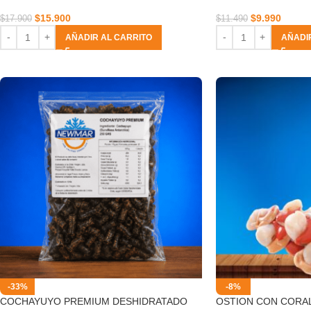
$
15.900
$
9.990
$
17.900
$
11.490
AÑADIR AL CARRITO
AÑADI
-33%
-8%
COCHAYUYO PREMIUM DESHIDRATADO
OSTION CON CORAL