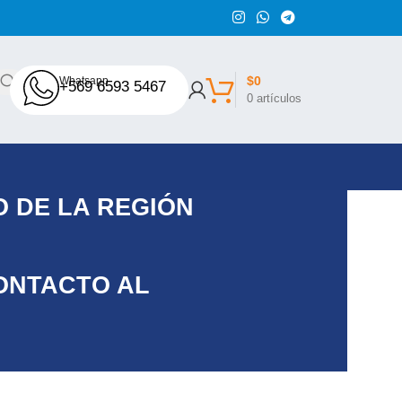
$
0
Whatsapp
+569 6593 5467
0
artículos
 DE LA REGIÓN
ONTACTO AL