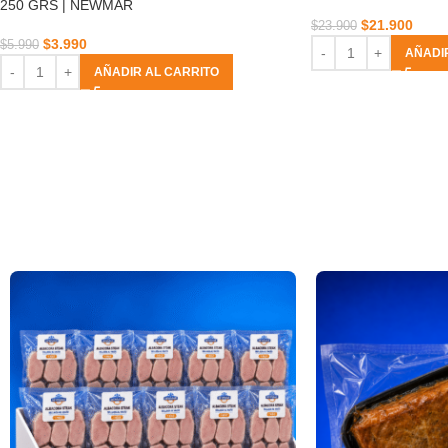
250 GRS | NEWMAR
$
21.900
$
23.900
$
3.990
$
5.990
AÑADI
AÑADIR AL CARRITO