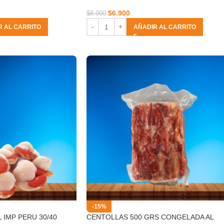
$
6.900
$
8.900
R AL CARRITO
AÑADIR AL CARRITO
-15%
 IMP PERU 30/40
CENTOLLAS 500 GRS CONGELADA AL