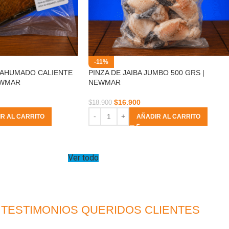
-11%
 AHUMADO CALIENTE
PINZA DE JAIBA JUMBO 500 GRS |
NEWMAR
NEWMAR
$
16.900
$
18.900
R AL CARRITO
AÑADIR AL CARRITO
Ver todo
TESTIMONIOS QUERIDOS CLIENTES