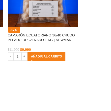
-17%
-25%
CAMARÓN ECUATORIANO 36/40 CRUDO
ARROLLADO JA
PELADO DESVENADO 1 KG | NEWMAR
CONGELADO 10
$
9.990
$
4.490
$
11.990
$
5.990
AÑADIR AL CARRITO
AÑ