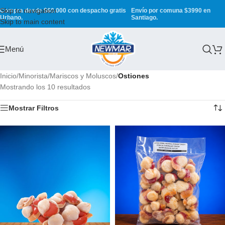
Skip to navigation
Compra desde $60.000 con despacho gratis
Envío por comuna $3990 en
Urbano.
Santiago.
Skip to main content
Menú
Inicio
/
Minorista
/
Mariscos y Moluscos
/
Ostiones
Mostrando los 10 resultados
Mostrar Filtros