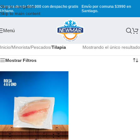
Skip to navigation
Compra desde $60.000 con despacho gratis
Envío por comuna $3990 en
Urbano.
Santiago.
Skip to main content
Menú
Inicio
/
Minorista
/
Pescados
/
Tilapia
Mostrando el único resultado
Mostrar Filtros