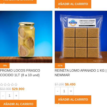
AÑADIR AL CARRITO
-9%
-11%
PROMO LOCOS FRASCO
REINETA LOMO APANADO 1 KG |
COCIDO 1LT (8 a 10 und)
NEWMAR
$
6.490
$
7.290
$
29.900
$
32.900
AÑADIR AL CARRITO
AÑADIR AL CARRITO