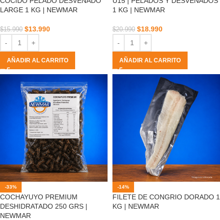
COCIDO PELADO DESVENADO
U15 | PELADOS Y DESVENADOS
LARGE 1 KG | NEWMAR
1 KG | NEWMAR
$
13.990
$
18.990
$
15.990
$
20.990
AÑADIR AL CARRITO
AÑADIR AL CARRITO
-33%
-14%
COCHAYUYO PREMIUM
FILETE DE CONGRIO DORADO 1
DESHIDRATADO 250 GRS |
KG | NEWMAR
NEWMAR