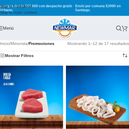
Skip to navigation
Compra desde $60.000 con despacho gratis
Envío por comuna $3990 en
Urbano.
Santiago.
Skip to main content
Menú
Inicio
/
Minorista
/
Promociones
Mostrando 1–12 de 17 resultados
Mostrar Filtros