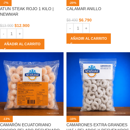
-7%
-20%
ATUN STEAK ROJO 1 KILO |
CALAMAR ANILLO
NEWMAR
$
6.790
$
8.490
$
12.900
$
13.900
AÑADIR AL CARRITO
AÑADIR AL CARRITO
-13%
-10%
CAMARÓN ECUATORIANO
CAMARONES EXTRA GRANDES