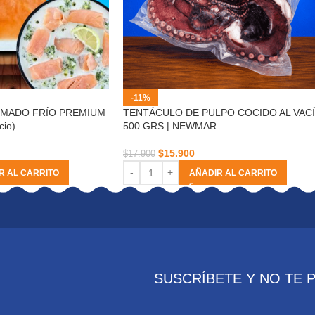
-11%
UMADO FRÍO PREMIUM
TENTÁCULO DE PULPO COCIDO AL VAC
cio)
500 GRS | NEWMAR
$
15.900
$
17.900
R AL CARRITO
AÑADIR AL CARRITO
SUSCRÍBETE Y NO TE 