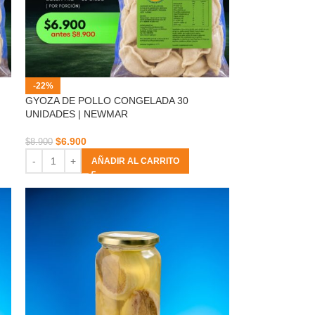
-22%
GYOZA DE POLLO CONGELADA 30
UNIDADES | NEWMAR
$
6.900
$
8.900
AÑADIR AL CARRITO