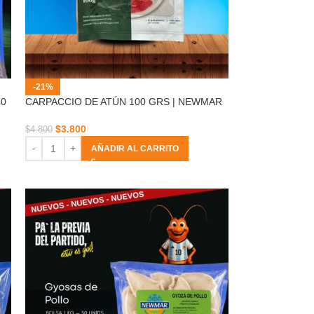
-21%
0
CARPACCIO DE ATÚN 100 GRS | NEWMAR
$
3.800
$
4.800
AÑADIR AL CARRITO