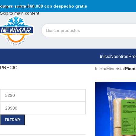
ompra sobre $60.000 con despacho gratis
Skip to navigation
Skip to main content
Inicio
Nosotros
Pro
PRECIO
Inicio
/
Minorista
/
Picot
FILTRAR