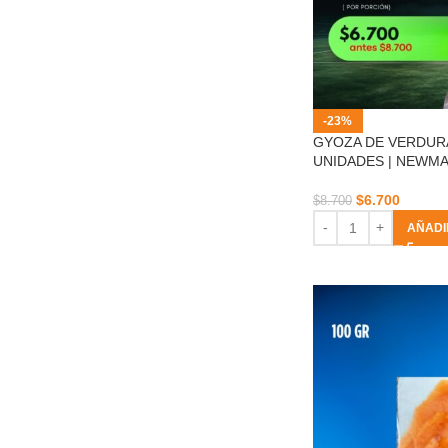
-23%
GYOZA DE VERDUR
UNIDADES | NEWM
$
6.700
$
8.700
AÑADI