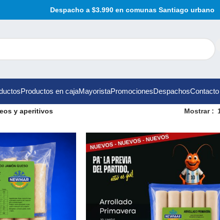
Despacho a $3.990 en comunas Santiago urbano
ductos
Productos en caja
Mayorista
Promociones
Despachos
Contacto
eos y aperitivos
Mostrar