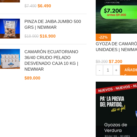
$
6.490
$
7.490
PINZA DE JAIBA JUMBO 500
GRS | NEWMAR
$
16.900
$
18.900
-22%
GYOZA DE CAMARÓ
UNIDADES | NEWM
CAMARÓN ECUATORIANO
36/40 CRUDO PELADO
$
7.200
$
9.200
DESVENADO CAJA 10 KG |
NEWMAR
AÑADI
$
89.000