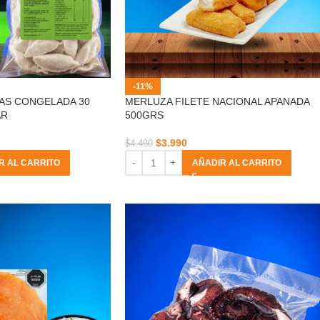
-11%
AS CONGELADA 30
MERLUZA FILETE NACIONAL APANADA
AR
500GRS
$
3.990
$
4.490
R AL CARRITO
AÑADIR AL CARRITO