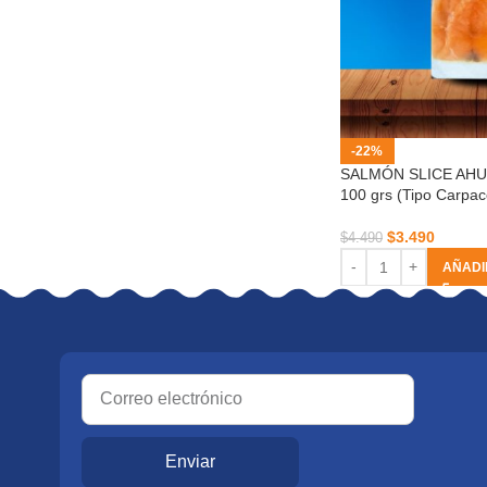
-22%
SALMÓN SLICE AH
100 grs (Tipo Carpac
$
3.490
$
4.490
AÑADI
Enviar