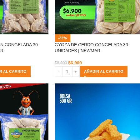
-22%
N CONGELADA 30
GYOZA DE CERDO CONGELADA 30
AR
UNIDADES | NEWMAR
$
6.900
$
8.900
R AL CARRITO
AÑADIR AL CARRITO