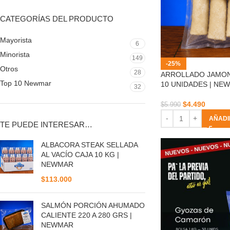
CATEGORÍAS DEL PRODUCTO
Mayorista
6
Minorista
149
-25%
Otros
28
ARROLLADO JAMO
Top 10 Newmar
10 UNIDADES | NE
32
$
4.490
$
5.990
AÑADI
TE PUEDE INTERESAR…
ALBACORA STEAK SELLADA
AL VACÍO CAJA 10 KG |
NEWMAR
$
113.000
SALMÓN PORCIÓN AHUMADO
CALIENTE 220 A 280 GRS |
NEWMAR