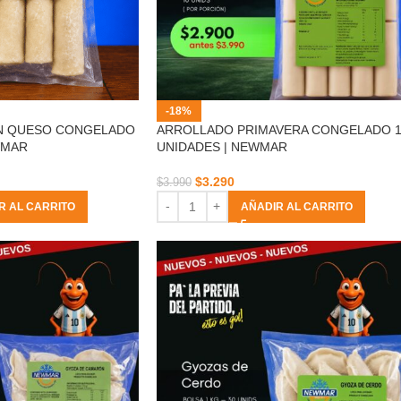
-18%
N QUESO CONGELADO
ARROLLADO PRIMAVERA CONGELADO 1
WMAR
UNIDADES | NEWMAR
$
3.290
$
3.990
R AL CARRITO
AÑADIR AL CARRITO