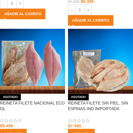
$
6.490
$
7.290
AÑADIR AL CARRITO
AÑADIR AL CARRITO
AGOTADO
AGOTADO
REINETA FILETE NACIONAL ECO
REINETA FILETE SIN PIEL, SIN
GL
ESPINAS IND IMPORTADA
$
8.490
$
7.490