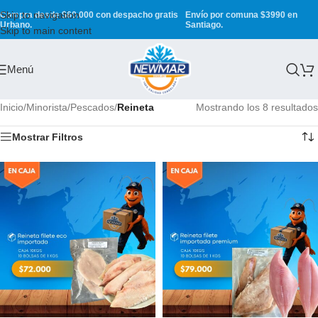
Skip to navigation
Compra desde $60.000 con despacho gratis
Envío por comuna $3990 en
Urbano.
Santiago.
Skip to main content
Menú
Inicio
/
Minorista
/
Pescados
/
Reineta
Mostrando los 8 resultados
Mostrar Filtros