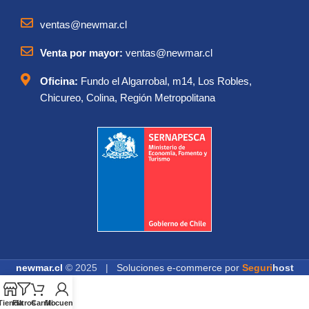
ventas@newmar.cl
Venta por mayor:
ventas@newmar.cl
Oficina:
Fundo el Algarrobal, m14, Los Robles,
Chicureo, Colina, Región Metropolitana
newmar.cl
© 2025 |
Soluciones e-commerce por
Seguri
host
Tienda
Filtros
Carrito
Mi cuenta