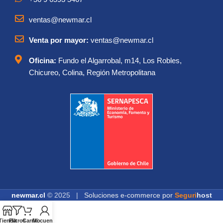
ventas@newmar.cl
Venta por mayor:
ventas@newmar.cl
Oficina:
Fundo el Algarrobal, m14, Los Robles,
Chicureo, Colina, Región Metropolitana
newmar.cl
© 2025 |
Soluciones e-commerce por
Seguri
host
Tienda
Filtros
Carrito
Mi cuenta