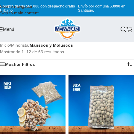
Skip to navigation
Compra desde $60.000 con despacho gratis
Envío por comuna $3990 en
Urbano.
Santiago.
Skip to main content
Menú
Inicio
/
Minorista
/
Mariscos y Moluscos
Mostrando 1–12 de 63 resultados
Mostrar Filtros