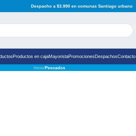
Despacho a $3.990 en comunas Santiago urbano
ductos
Productos en caja
Mayorista
Promociones
Despachos
Contacto
Inicio
/
Pescados