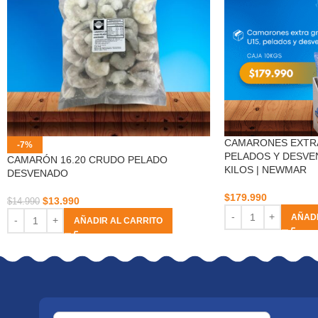
CAMARONES EXTRA
-7%
PELADOS Y DESVEN
CAMARÓN 16.20 CRUDO PELADO
KILOS | NEWMAR
DESVENADO
$
179.990
$
13.990
$
14.990
AÑADI
AÑADIR AL CARRITO