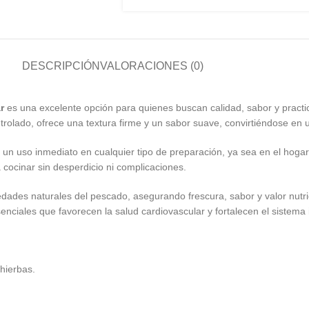
DESCRIPCIÓN
VALORACIONES (0)
r
es una excelente opción para quienes buscan calidad, sabor y practici
ado, ofrece una textura firme y un sabor suave, convirtiéndose en un 
ite un uso inmediato en cualquier tipo de preparación, ya sea en el hog
a cocinar sin desperdicio ni complicaciones.
dades naturales del pescado, asegurando frescura, sabor y valor nutrici
senciales que favorecen la salud cardiovascular y fortalecen el sistema
hierbas.