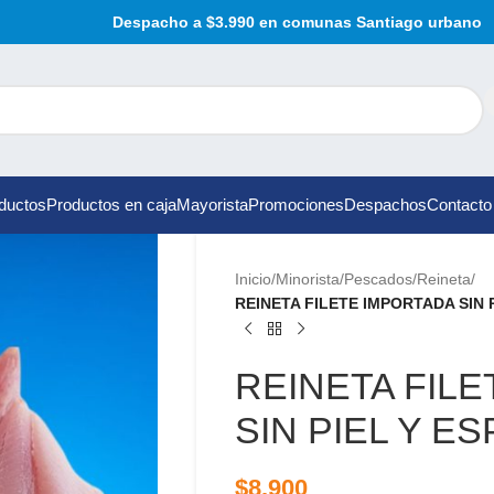
Despacho a $3.990 en comunas Santiago urbano
ductos
Productos en caja
Mayorista
Promociones
Despachos
Contacto
Inicio
/
Minorista
/
Pescados
/
Reineta
/
REINETA FILETE IMPORTADA SIN 
REINETA FIL
SIN PIEL Y E
$
8.900