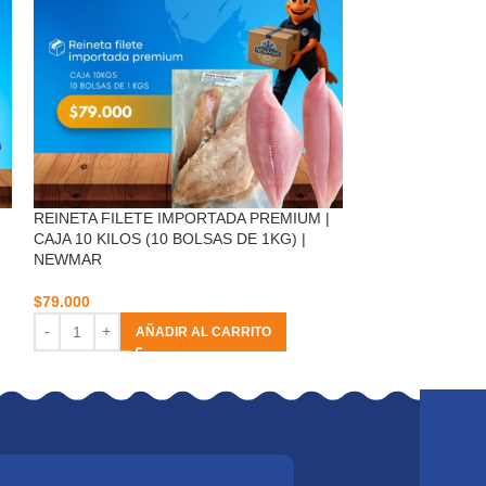
REINETA FILETE IMPORTADA PREMIUM |
REINETA FILETE
CAJA 10 KILOS (10 BOLSAS DE 1KG) |
ESPINAS PREMI
NEWMAR
$
8.900
$
79.000
AÑ
AÑADIR AL CARRITO