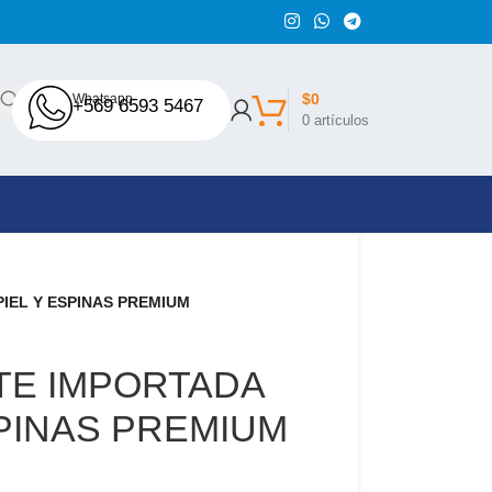
$
0
Whatsapp
+569 6593 5467
0
artículos
PIEL Y ESPINAS PREMIUM
ETE IMPORTADA
SPINAS PREMIUM