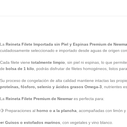
La
Reineta Filete Importada sin Piel y Espinas Premium de Newma
cuidadosamente seleccionado e importado desde aguas de origen control
Cada filete viene
totalmente limpio
, sin piel ni espinas, lo que perm
de
bolsa de 1 kilo
, podrás disfrutar de filetes homogéneos, listos par
Su proceso de congelación de alta calidad mantiene intactas las propie
proteínas, fósforo, selenio y ácidos grasos Omega-3
, nutrientes e
La
Reineta Filete Premium de Newmar
es perfecta para:
🍋 Preparaciones al
horno o a la plancha
, acompañadas con limón y 
🍛
Guisos o estofados marinos
, con vegetales y vino blanco.