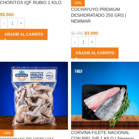
CHORITOS IQF RUBIO 1 KILO
-33%
COCHAYUYO PREMIUM
$
5.900
DESHIDRATADO 250 GRS |
NEWMAR
$
3.990
$
5.990
AÑADIR AL CARRITO
AÑADIR AL CARRITO
CORVINA FILETE NACIONAL
-13%
CON PIEL IVP 1 KILO | Newmar