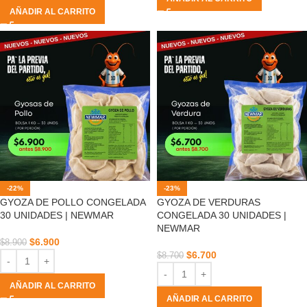
AÑADIR AL CARRITO
-22%
-23%
GYOZA DE POLLO CONGELADA
GYOZA DE VERDURAS
30 UNIDADES | NEWMAR
CONGELADA 30 UNIDADES |
NEWMAR
$
6.900
$
8.900
$
6.700
$
8.700
AÑADIR AL CARRITO
AÑADIR AL CARRITO