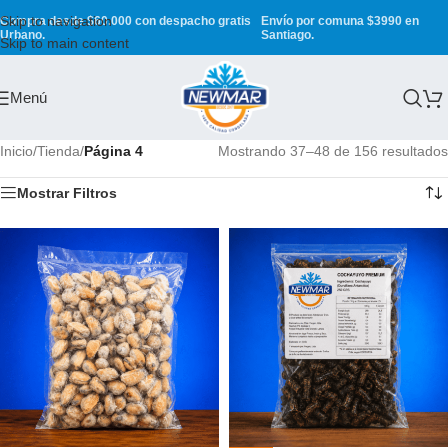
Skip to navigation
Compra desde $60.000 con despacho gratis
Envío por comuna $3990 en
Urbano.
Santiago.
Skip to main content
Menú
Inicio
/
Tienda
/
Página 4
Mostrando 37–48 de 156 resultados
Mostrar Filtros