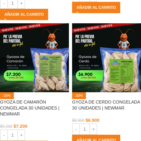
AÑADIR AL CARRITO
AÑADIR AL CARRITO
-22%
-22%
GYOZA DE CAMARÓN
GYOZA DE CERDO CONGELADA
CONGELADA 30 UNIDADES |
30 UNIDADES | NEWMAR
NEWMAR
$
6.900
$
8.900
$
7.200
$
9.200
AÑADIR AL CARRITO