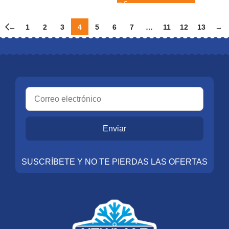
←
1
2
3
4
5
6
7
…
11
12
13
→
Enviar
SUSCRÍBETE Y NO TE PIERDAS LAS OFERTAS