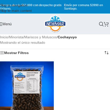
Skip to navigation
Compra desde $60.000 con despacho gratis
Envío por comuna $3990 en
Urbano.
Santiago.
Skip to main content
Menú
Inicio
/
Minorista
/
Mariscos y Moluscos
/
Cochayuyo
Mostrando el único resultado
Mostrar Filtros