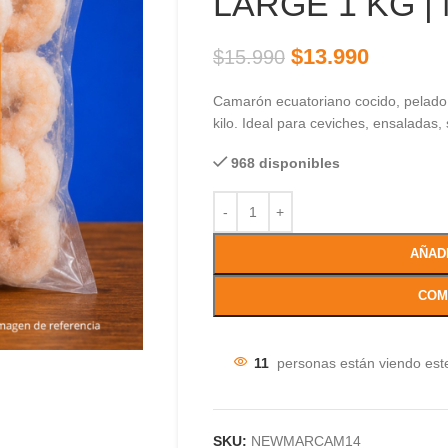
LARGE 1 KG 
$
13.990
$
15.990
Camarón ecuatoriano cocido, pelado
kilo. Ideal para ceviches, ensaladas,
968 disponibles
AÑAD
COM
11
personas están viendo est
SKU:
NEWMARCAM14