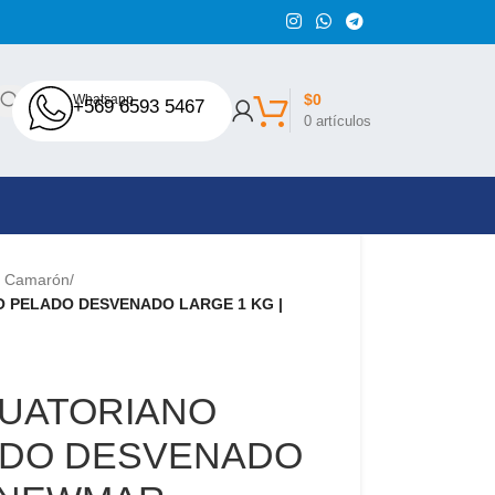
$
0
Whatsapp
+569 6593 5467
0
artículos
Camarón
/
 PELADO DESVENADO LARGE 1 KG |
UATORIANO
ADO DESVENADO