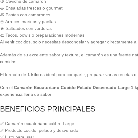
🍋 Ceviche de camarón
🥗 Ensaladas frescas o gourmet
🍝 Pastas con camarones
🍚 Arroces marinos y paellas
🔥 Salteados con verduras
🌮 Tacos, bowls o preparaciones modernas
Al venir cocidos, solo necesitas descongelar y agregar directamente a 
Además de su excelente sabor y textura, el camarón es una fuente na
comidas.
El formato de
1 kilo
es ideal para compartir, preparar varias recetas 
Con el
Camarón Ecuatoriano Cocido Pelado Desvenado Large 1 
experiencia llena de sabor
BENEFICIOS PRINCIPALES
✅ Camarón ecuatoriano calibre Large
✅ Producto cocido, pelado y desvenado
✅ Listo para usar