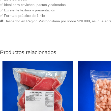
✅ Ideal para ceviches, pastas y salteados
✅ Excelente textura y presentación
✅ Formato práctico de 1 kilo
🚚 Despacho en Región Metropolitana por sobre $20.000, así que agr
Productos relacionados