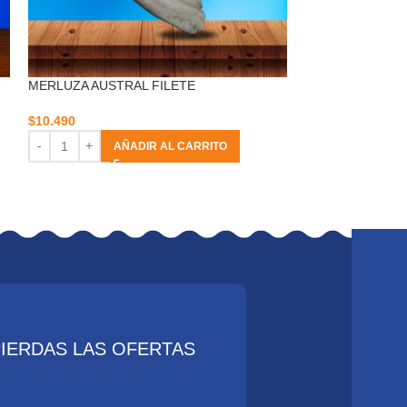
MERLUZA AUSTRAL FILETE
-7%
OSTIÓN MEDIA C
$
10.490
NEWMAR
AÑADIR AL CARRITO
$
140.00
$
150.000
AÑ
PIERDAS LAS OFERTAS