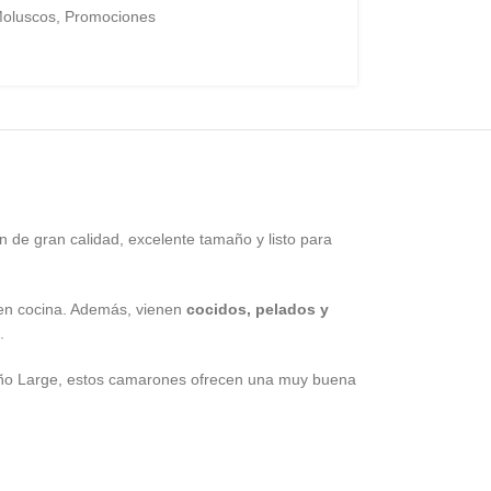
Moluscos
,
Promociones
 de gran calidad, excelente tamaño y listo para
o en cocina. Además, vienen
cocidos, pelados y
.
maño Large, estos camarones ofrecen una muy buena