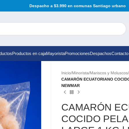
Despacho a $3.990 en comunas Santiago urbano
ductos
Productos en caja
Mayorista
Promociones
Despachos
Contacto
Inicio
/
Minorista
/
Mariscos y Moluscos
/
CAMARÓN ECUATORIANO COCIDO
NEWMAR
CAMARÓN EC
COCIDO PEL