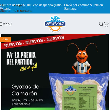
Skip to navigation
Compra desde $60.000 con despacho gratis
Envío por comuna $3990 en
Urbano.
Santiago.
Skip to main content
Menú
-22%