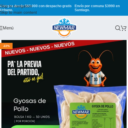
Skip to navigation
Compra desde $60.000 con despacho gratis
Envío por comuna $3990 en
Urbano.
Santiago.
Skip to main content
Menú
-22%