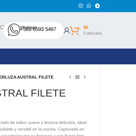
$
0
Whatsapp
+569 6593 5467
0
artículos
ERLUZA AUSTRAL FILETE
TRAL FILETE
ado de sabor suave y textura delicada, ideal
dable y versátil en la cocina. Capturada en
caracteriza por su frescura y por llegar lista