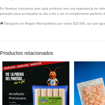
En Newmar buscamos que cada producto sea una experiencia de sabor y 
pensado para acompañar tu día a día y ser el complemento perfecto 
🚚 Despacho en Región Metropolitana por sobre $20.000, así que agr
Productos relacionados