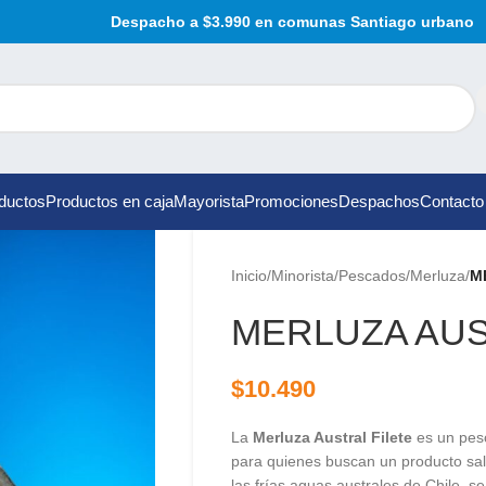
Despacho a $3.990 en comunas Santiago urbano
ductos
Productos en caja
Mayorista
Promociones
Despachos
Contacto
Inicio
/
Minorista
/
Pescados
/
Merluza
/
M
MERLUZA AUS
$
10.490
La
Merluza Austral Filete
es un pesc
para quienes buscan un producto salu
las frías aguas australes de Chile, se 