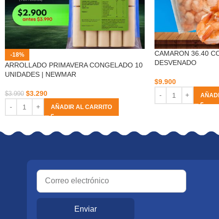
CAMARON 36.40 C
-18%
DESVENADO
ARROLLADO PRIMAVERA CONGELADO 10
UNIDADES | NEWMAR
$
9.900
$
3.290
$
3.990
AÑADI
AÑADIR AL CARRITO
Enviar