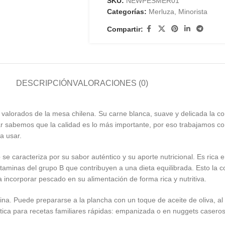
SKU:
NEWPESMER01
Categorías:
Merluza
,
Minorista
Compartir:
DESCRIPCIÓN
VALORACIONES (0)
valorados de la mesa chilena. Su carne blanca, suave y delicada la co
abemos que la calidad es lo más importante, por eso trabajamos con 
ra usar.
e
se caracteriza por su sabor auténtico y su aporte nutricional. Es rica e
aminas del grupo B que contribuyen a una dieta equilibrada. Esto la 
a incorporar pescado en su alimentación de forma rica y nutritiva.
ina. Puede prepararse a la plancha con un toque de aceite de oliva, al
ica para recetas familiares rápidas: empanizada o en nuggets casero