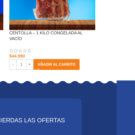
CENTOLLA – 1 KILO CONGELADA AL
-14%
VACÍO
FILETE DE CON
NEWMAR
$
44.990
$
15.490
$
17.990
AÑADIR AL CARRITO
AÑ
PIERDAS LAS OFERTAS