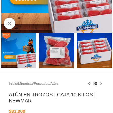
Clic para ampliar
Inicio
/
Minorista
/
Pescados
/
Atún
ATÚN EN TROZOS | CAJA 10 KILOS |
NEWMAR
$
83.000