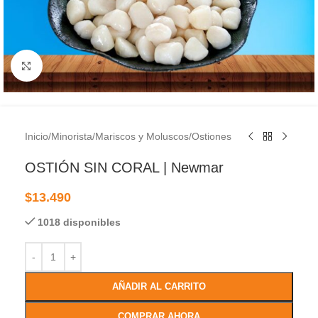
Clic para ampliar
Inicio
/
Minorista
/
Mariscos y Moluscos
/
Ostiones
OSTIÓN SIN CORAL | Newmar
$
13.490
1018 disponibles
AÑADIR AL CARRITO
COMPRAR AHORA