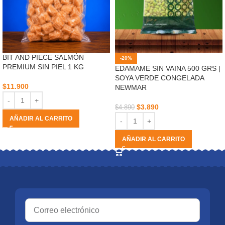
BIT AND PIECE SALMÓN
-20%
PREMIUM SIN PIEL 1 KG
EDAMAME SIN VAINA 500 GRS |
SOYA VERDE CONGELADA
$
11.900
NEWMAR
$
3.890
$
4.890
AÑADIR AL CARRITO
AÑADIR AL CARRITO