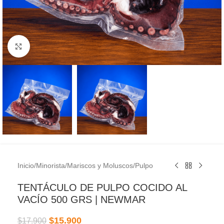
Clic para ampliar
Inicio
/
Minorista
/
Mariscos y Moluscos
/
Pulpo
TENTÁCULO DE PULPO COCIDO AL
VACÍO 500 GRS | NEWMAR
$
15.900
$
17.900