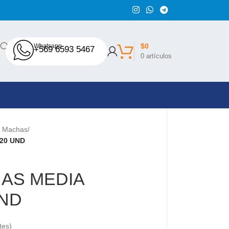
$
0
Whatsapp
+569 6593 5467
0
artículos
Machas
/
20 UND
AS MEDIA
UND
tes)