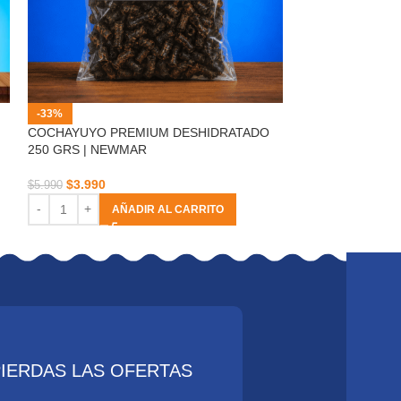
-33%
-23%
COCHAYUYO PREMIUM DESHIDRATADO
GYOZA DE VER
250 GRS | NEWMAR
UNIDADES | NE
$
3.990
$
6.700
$
5.990
$
8.700
AÑADIR AL CARRITO
AÑ
PIERDAS LAS OFERTAS