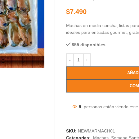
$
7.490
Machas en media concha, listas para
ideales para entradas gourmet, gratin
855 disponibles
AÑAD
COM
9
personas están viendo este
SKU:
NEWMARMACH01
Categorías:
Machas
,
Semana Sant