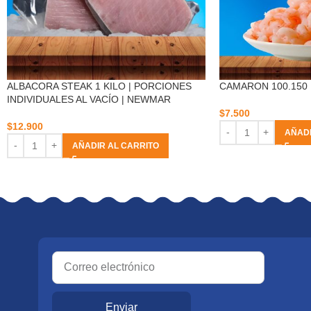
ALBACORA STEAK 1 KILO | PORCIONES
CAMARON 100.150
INDIVIDUALES AL VACÍO | NEWMAR
$
7.500
$
12.900
AÑADI
AÑADIR AL CARRITO
Enviar