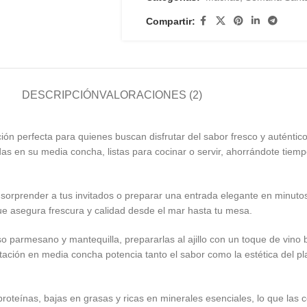
Compartir:
DESCRIPCIÓN
VALORACIONES (2)
ón perfecta para quienes buscan disfrutar del sabor fresco y auténti
en su media concha, listas para cocinar o servir, ahorrándote tiempo
, sorprender a tus invitados o preparar una entrada elegante en minuto
ue asegura frescura y calidad desde el mar hasta tu mesa.
so parmesano y mantequilla, prepararlas al ajillo con un toque de vino
entación en media concha potencia tanto el sabor como la estética del 
roteínas, bajas en grasas y ricas en minerales esenciales, lo que las co