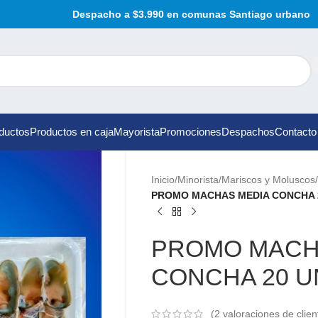
Despacho a $3.990 en comunas Santiago urbano
ductos
Productos en caja
Mayorista
Promociones
Despachos
Contacto
Inicio
/
Minorista
/
Mariscos y Moluscos
/
PROMO MACHAS MEDIA CONCHA 
PROMO MACH
CONCHA 20 
(
2
valoraciones de clien