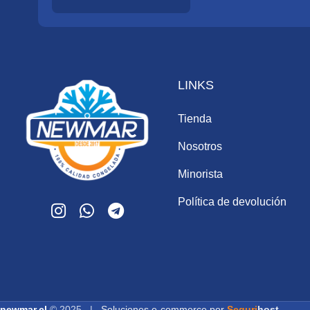
LINKS
Tienda
Nosotros
Minorista
Política de devolución
newmar.cl
© 2025 |
Soluciones e-commerce por
Seguri
host