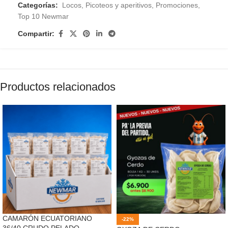
Categorías:
Locos
,
Picoteos y aperitivos
,
Promociones
,
Top 10 Newmar
Compartir:
Productos relacionados
CAMARÓN ECUATORIANO
-22%
36/40 CRUDO PELADO