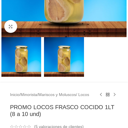
Clic para ampliar
Inicio
/
Minorista
/
Mariscos y Moluscos
/
Locos
PROMO LOCOS FRASCO COCIDO 1LT
(8 a 10 und)
(
5
valoraciones de clientes)