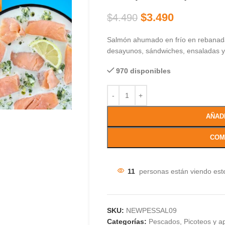
$
3.490
$
4.490
Salmón ahumado en frío en rebanadas
desayunos, sándwiches, ensaladas y
970 disponibles
AÑAD
COM
11
personas están viendo est
SKU:
NEWPESSAL09
Categorías:
Pescados
,
Picoteos y ap