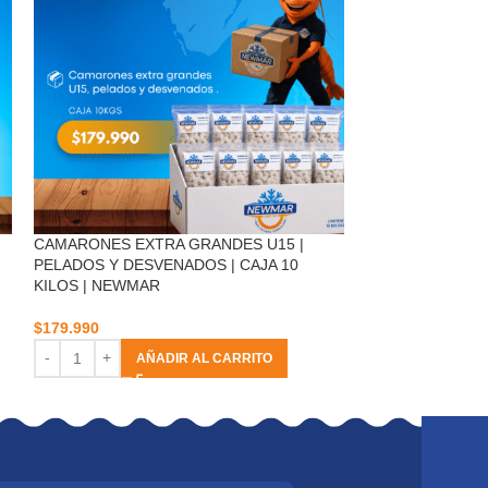
CAMARONES EXTRA GRANDES U15 |
CARNE JAIBA D
PELADOS Y DESVENADOS | CAJA 10
KILOS | NEWMAR
$
11.900
AÑ
$
179.990
AÑADIR AL CARRITO