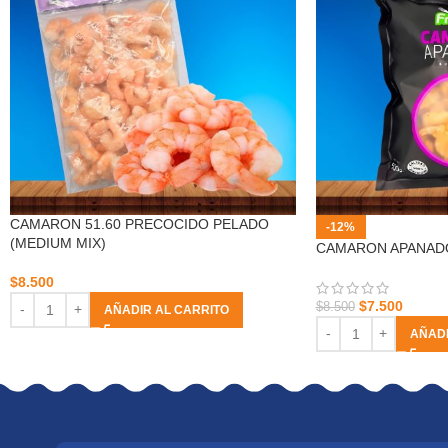
CAMARON 51.60 PRECOCIDO PELADO
-12%
(MEDIUM MIX)
CAMARON APANADO
$
8.500
$
7.500
$
8.500
AÑADIR AL CARRITO
AÑADI