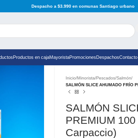
Despacho a $3.990 en comunas Santiago urbano
ductos
Productos en caja
Mayorista
Promociones
Despachos
Contacto
Inicio
/
Minorista
/
Pescados
/
Salmón
/
SALMÓN SLICE AHUMADO FRÍO PRE
SALMÓN SLIC
PREMIUM 100 g
Carpaccio)