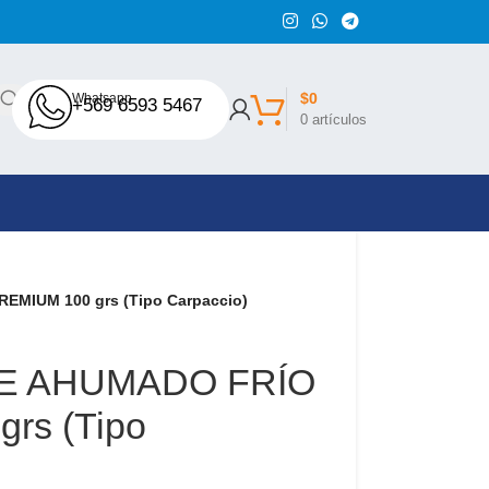
$
0
Whatsapp
+569 6593 5467
0
artículos
MIUM 100 grs (Tipo Carpaccio)
E AHUMADO FRÍO
rs (Tipo