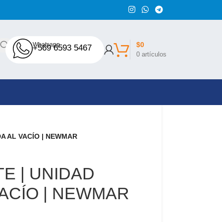
$
0
Whatsapp
+569 6593 5467
0
artículos
DA AL VACÍO | NEWMAR
E | UNIDAD
VACÍO | NEWMAR