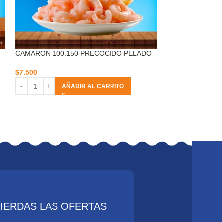
CAMARON 100.150 PRECOCIDO PELADO
CAMARON 36.40
DESVENADO
$
7.500
$
9.900
AÑADIR AL CARRITO
AÑ
PIERDAS LAS OFERTAS