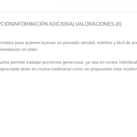
PCIÓN
INFORMACIÓN ADICIONAL
VALORACIONES (0)
rnativa para quienes buscan un pescado versátil, nutritivo y fácil de pr
esentación en plato.
trucha permite trabajar porciones generosas, ya sea en cortes individu
y apreciada tanto en cocina tradicional como en propuestas más moder