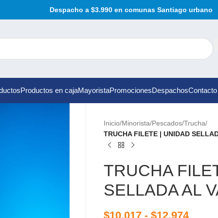
Despacho a $3.990 en comunas Santiago urbano
ductos
Productos en caja
Mayorista
Promociones
Despachos
Contacto
Inicio
/
Minorista
/
Pescados
/
Trucha
/
TRUCHA FILETE | UNIDAD SELLA
TRUCHA FILET
SELLADA AL 
$
10.017
-
$
12.974