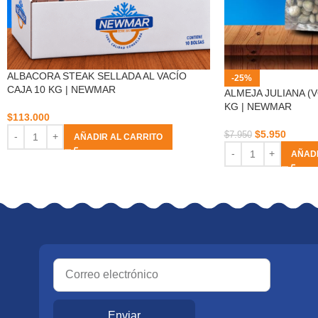
ALBACORA STEAK SELLADA AL VACÍO
-25%
CAJA 10 KG | NEWMAR
ALMEJA JULIANA (V
KG | NEWMAR
$
113.000
$
5.950
$
7.950
AÑADIR AL CARRITO
AÑADI
Enviar