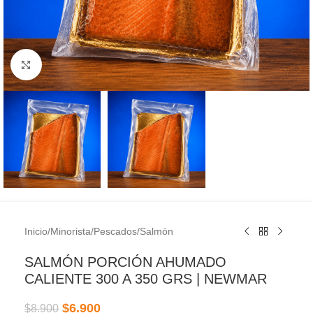
Clic para ampliar
Inicio
/
Minorista
/
Pescados
/
Salmón
SALMÓN PORCIÓN AHUMADO
CALIENTE 300 A 350 GRS | NEWMAR
$
6.900
$
8.900