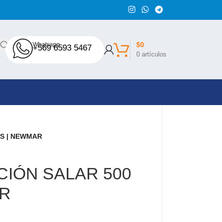
$
0
Whatsapp
+569 6593 5467
0
artículos
S | NEWMAR
IÓN SALAR 500
AR