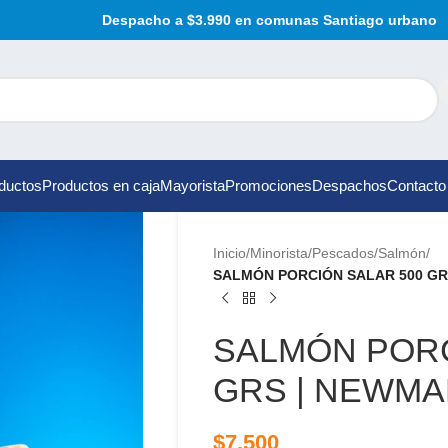
Despacho a $3.990 en comunas Santiago urbano
ductos
Productos en caja
Mayorista
Promociones
Despachos
Contacto
Inicio
/
Minorista
/
Pescados
/
Salmón
/
SALMÓN PORCIÓN SALAR 500 GR
SALMÓN PORC
GRS | NEWM
$
7.500