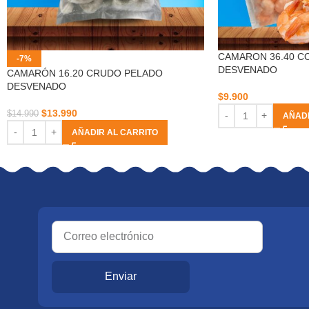
CAMARON 36.40 C
-7%
DESVENADO
CAMARÓN 16.20 CRUDO PELADO
DESVENADO
$
9.900
$
13.990
$
14.990
AÑADI
AÑADIR AL CARRITO
Enviar