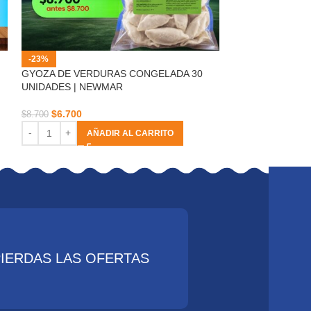
MERLUZA AUSTR
-23%
GYOZA DE VERDURAS CONGELADA 30
$
10.490
UNIDADES | NEWMAR
AÑ
$
6.700
$
8.700
AÑADIR AL CARRITO
PIERDAS LAS OFERTAS