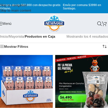
Skip to navigation
Compra desde $60.000 con despacho gratis
Envío por comuna $3990 en
Urbano.
Santiago.
Skip to main content
Menú
Inicio
/
Mayorista
/
Productos en Caja
Mostrando los 4 resultados
Mostrar Filtros