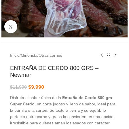
Clic para ampliar
Inicio
/
Minorista
/
Otras carnes
ENTRAÑA DE CERDO 800 GRS –
Newmar
$
9.990
$
11.990
Disfruta el sabor único de la
Entraña de Cerdo 800 grs
Super Cerdo
, un corte jugoso y lleno de sabor, ideal para
la parrilla o la sartén. Su textura tierna y su equilibrio
perfecto entre carne y grasa la convierten en una opción
irresistible para quienes aman los asados con carácter.