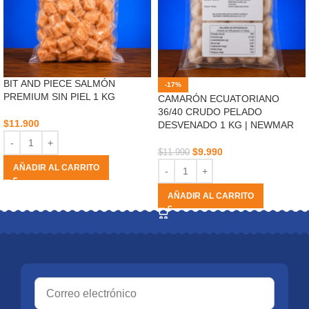
BIT AND PIECE SALMÓN
-17%
PREMIUM SIN PIEL 1 KG
CAMARÓN ECUATORIANO
36/40 CRUDO PELADO
$
11.900
DESVENADO 1 KG | NEWMAR
$
9.990
$
11.990
AÑADIR AL CARRITO
AÑADIR AL CARRITO