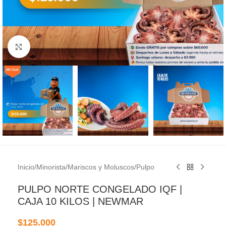
Clic para ampliar
Inicio
/
Minorista
/
Mariscos y Moluscos
/
Pulpo
PULPO NORTE CONGELADO IQF |
CAJA 10 KILOS | NEWMAR
$
125.000